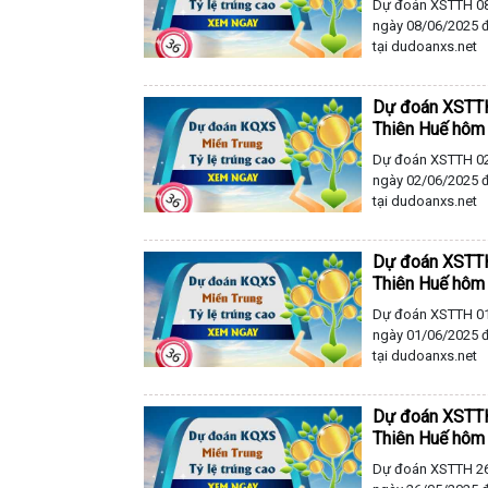
Dự đoán XSTTH 08/
ngày 08/06/2025 đầ
tại dudoanxs.net
Dự đoán XSTTH
Thiên Huế hôm
Dự đoán XSTTH 02/
ngày 02/06/2025 đầ
tại dudoanxs.net
Dự đoán XSTTH
Thiên Huế hôm
Dự đoán XSTTH 01/
ngày 01/06/2025 đầ
tại dudoanxs.net
Dự đoán XSTTH
Thiên Huế hôm
Dự đoán XSTTH 26/