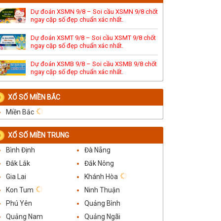
Dự đoán XSMN 9/8 – Soi cầu XSMN 9/8 chốt
ngay cặp số đẹp chuẩn xác nhất.
Dự đoán XSMT 9/8 – Soi cầu XSMT 9/8 chốt
ngay cặp số đẹp chuẩn xác nhất.
Dự đoán XSMB 9/8 – Soi cầu XSMB 9/8 chốt
ngay cặp số đẹp chuẩn xác nhất.
XỔ SỐ MIỀN BẮC
Miền Bắc
XỔ SỐ MIỀN TRUNG
Bình Định
Đà Nẵng
Đắk Lắk
Đắk Nông
Gia Lai
Khánh Hòa
Kon Tum
Ninh Thuận
Phú Yên
Quảng Bình
Quảng Nam
Quảng Ngãi