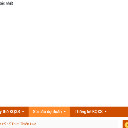
xác nhất
y thử KQXS
Soi cầu dự đoán
Thống kê KQXS
 xổ số Thừa Thiên Huế