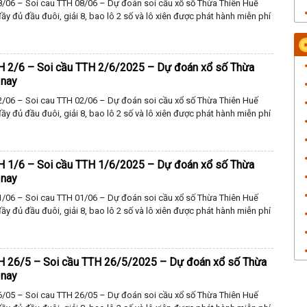
06 – Soi cau TTH 08/06 – Dự đoán soi cầu xổ số Thừa Thiên Huế
y đủ đầu đuôi, giải 8, bao lô 2 số và lô xiên được phát hành miễn phí
 2/6 – Soi cầu TTH 2/6/2025 – Dự đoán xổ số Thừa
 nay
06 – Soi cau TTH 02/06 – Dự đoán soi cầu xổ số Thừa Thiên Huế
y đủ đầu đuôi, giải 8, bao lô 2 số và lô xiên được phát hành miễn phí
 1/6 – Soi cầu TTH 1/6/2025 – Dự đoán xổ số Thừa
 nay
06 – Soi cau TTH 01/06 – Dự đoán soi cầu xổ số Thừa Thiên Huế
y đủ đầu đuôi, giải 8, bao lô 2 số và lô xiên được phát hành miễn phí
 26/5 – Soi cầu TTH 26/5/2025 – Dự đoán xổ số Thừa
 nay
05 – Soi cau TTH 26/05 – Dự đoán soi cầu xổ số Thừa Thiên Huế