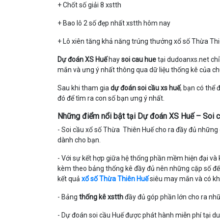
+ Chốt số giải 8 xstth
+ Bao lô 2 số đẹp nhất xstth hôm nay
+ Lô xiên tăng khả năng trúng thưởng xổ số Thừa Th
Dự đoán XS Huế
hay
soi cau hue
tại dudoanxs.net ch
mắn và ưng ý nhất thông qua dữ liệu thống kê của c
Sau khi tham gia
dự đoán soi cầu xs huế
, bạn có thể 
đó để tìm ra con số bạn ưng ý nhất.
Những điểm nổi bật tại Dự đoán XS Huế – Soi c
- Soi cầu xổ số Thừa Thiên Huế cho ra đầy đủ những c
dành cho bạn.
- Với sự kết hợp giữa hệ thống phần mềm hiện đại và
kèm theo bảng thống kê đầy đủ nên những cặp số đ
kết quả
xổ số Thừa Thiên Huế
siêu may mắn và có khả
- Bảng
thống kê xstth
đầy đủ góp phần lớn cho ra nhữ
- Dự đoán soi cầu Huế được phát hành miễn phí tại d