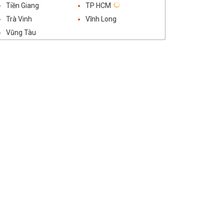
Tiền Giang
TP HCM
Trà Vinh
Vĩnh Long
Vũng Tàu