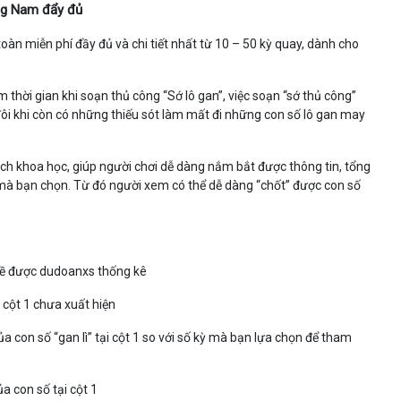
ng Nam đẩy đủ
àn miễn phí đầy đủ và chi tiết nhất từ 10 – 50 kỳ quay, dành cho
 thời gian khi soạn thủ công “Sớ lô gan”, việc soạn “sớ thủ công”
đôi khi còn có những thiếu sót làm mất đi những con số lô gan may
ch khoa học, giúp người chơi dễ dàng nắm bắt được thông tin, tổng
ỳ mà bạn chọn. Từ đó người xem có thể dễ dàng “chốt” được con số
 về được dudoanxs thống kê
i cột 1 chưa xuất hiện
của con số “gan lì” tại cột 1 so với số kỳ mà bạn lựa chọn để tham
ủa con số tại cột 1