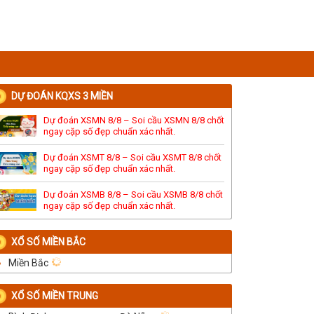
DỰ ĐOÁN KQXS 3 MIỀN
Dự đoán XSMN 8/8 – Soi cầu XSMN 8/8 chốt
ngay cặp số đẹp chuẩn xác nhất.
Dự đoán XSMT 8/8 – Soi cầu XSMT 8/8 chốt
ngay cặp số đẹp chuẩn xác nhất.
Dự đoán XSMB 8/8 – Soi cầu XSMB 8/8 chốt
ngay cặp số đẹp chuẩn xác nhất.
XỔ SỐ MIỀN BẮC
Miền Bắc
XỔ SỐ MIỀN TRUNG