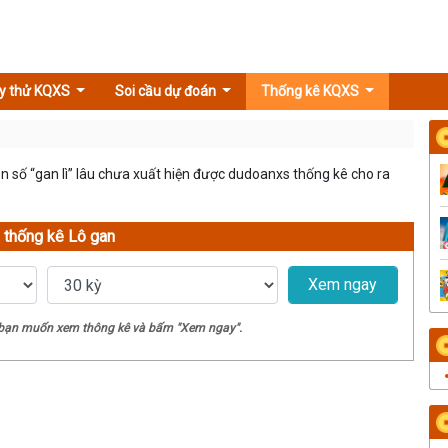
y thử KQXS
Soi cầu dự đoán
Thống kê KQXS
n số “gan lì” lâu chưa xuất hiện được dudoanxs thống kê cho ra
thống kê Lô gan
Xem ngay
ỳ bạn muốn xem thông kê và bấm "Xem ngay".