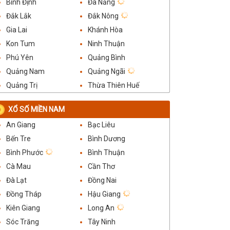
Bình Định
Đà Nẵng
Đắk Lắk
Đắk Nông
Gia Lai
Khánh Hòa
Kon Tum
Ninh Thuận
Phú Yên
Quảng Bình
Quảng Nam
Quảng Ngãi
Quảng Trị
Thừa Thiên Huế
XỔ SỐ MIỀN NAM
An Giang
Bạc Liêu
Bến Tre
Bình Dương
Bình Phước
Bình Thuận
Cà Mau
Cần Thơ
Đà Lạt
Đồng Nai
Đồng Tháp
Hậu Giang
Kiên Giang
Long An
Sóc Trăng
Tây Ninh