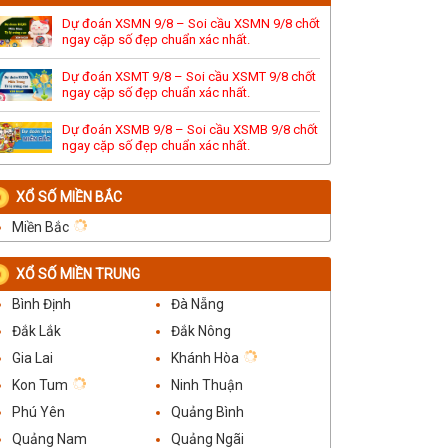
Dự đoán XSMN 9/8 – Soi cầu XSMN 9/8 chốt
ngay cặp số đẹp chuẩn xác nhất.
Dự đoán XSMT 9/8 – Soi cầu XSMT 9/8 chốt
ngay cặp số đẹp chuẩn xác nhất.
Dự đoán XSMB 9/8 – Soi cầu XSMB 9/8 chốt
ngay cặp số đẹp chuẩn xác nhất.
XỔ SỐ MIỀN BẮC
Miền Bắc
XỔ SỐ MIỀN TRUNG
Bình Định
Đà Nẵng
Đắk Lắk
Đắk Nông
Gia Lai
Khánh Hòa
Kon Tum
Ninh Thuận
Phú Yên
Quảng Bình
Quảng Nam
Quảng Ngãi