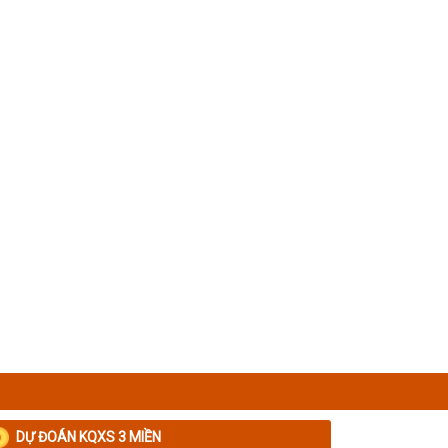
DỰ ĐOÁN KQXS 3 MIỀN