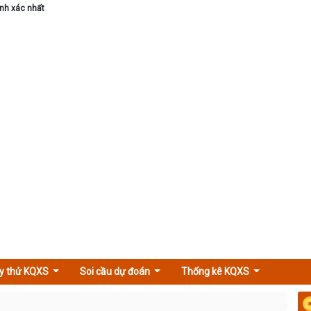
nh xác nhất
y thử KQXS
Soi cầu dự đoán
Thống kê KQXS