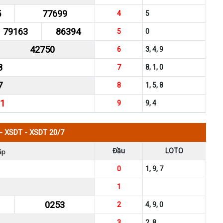
5
77699
4
5
79163
86394
5
0
42750
6
3, 4, 9
8
7
8, 1, 0
7
8
1, 5, 8
1
9
9, 4
-
XSDT
-
XSDT 20/7
Đầu
LOTO
áp
0
1, 9, 7
1
0253
2
4, 9, 0
3
2, 8