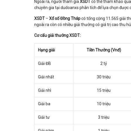
Ngoài ra, người tham gia
XSDT
có thể tham khảo qu
chuyên gia tại dudoanxs phân tích để lựa chọn được
XSDT
–
Xổ số Đồng Tháp
có tổng cộng 11.565 giải th
ngoài ra còn có nhiều giải thưởng có giá trị cao thu hú
Cơ cấu giải thưởng XSDT:
Hạng giải
Tiền Thưởng (Vnđ)
Giải ĐB
2 tỷ
Giải nhất
30 triệu
Giải nhì
15 triệu
Giải ba
10 triệu
Giải tư
3 triệu
Giải năm
1 triệu