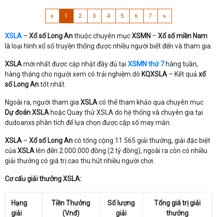
1
2
3
4
5
6
7
XSLA
–
Xổ số Long An
thuộc chuyên mục
XSMN
–
Xổ số miền Nam
là loại hình xổ số truyền thống được nhiều người biết đến và tham gia.
XSLA
mới nhất được cập nhật đầy đủ tại
XSMN thứ 7
hàng tuần,
hàng tháng cho người xem có trải nghiệm dò
KQXSLA
– Kết quả
xổ
số Long An
tốt nhất.
Ngoài ra, người tham gia
XSLA
có thể tham khảo qua chuyên mục
Dự đoán XSLA
hoặc Quay thử XSLA do hệ thống và chuyên gia tại
dudoanxs phân tích để lựa chọn được cặp số may mắn.
XSLA
–
Xổ số Long An
có tổng cộng 11.565 giải thưởng, giải đặc biệt
của
XSLA
lên đến 2.000.000 đồng (2 tỷ đồng), ngoài ra còn có nhiều
giải thưởng có giá trị cao thu hút nhiều người chơi.
Cơ cấu giải thưởng XSLA:
Hạng
Tiền Thưởng
Số lượng
Tổng giá trị giải
giải
(Vnđ)
giải
thưởng