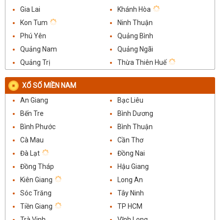
Gia Lai
Khánh Hòa
Kon Tum
Ninh Thuận
Phú Yên
Quảng Bình
Quảng Nam
Quảng Ngãi
Quảng Trị
Thừa Thiên Huế
XỔ SỐ MIỀN NAM
An Giang
Bạc Liêu
Bến Tre
Bình Dương
Bình Phước
Bình Thuận
Cà Mau
Cần Thơ
Đà Lạt
Đồng Nai
Đồng Tháp
Hậu Giang
Kiên Giang
Long An
Sóc Trăng
Tây Ninh
Tiền Giang
TP HCM
Trà Vinh
Vĩnh Long