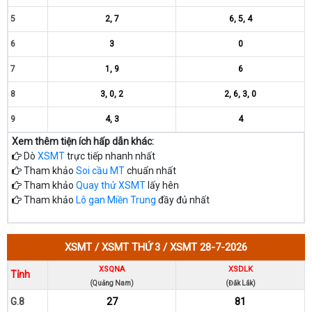
5
2, 7
6, 5, 4
6
3
0
7
1, 9
6
8
3, 0, 2
2, 6, 3, 0
9
4, 3
4
Xem thêm tiện ích hấp dẫn khác:
Dò
XSMT
trực tiếp nhanh nhất
Tham khảo
Soi cầu MT
chuẩn nhất
Tham khảo
Quay thử XSMT
lấy hên
Tham khảo
Lô gan Miền Trung
đầy đủ nhất
XSMT
/
XSMT THỨ 3
/
XSMT 28-7-2026
XSQNA
XSDLK
Tỉnh
(Quảng Nam)
(Đắk Lắk)
G.8
27
81