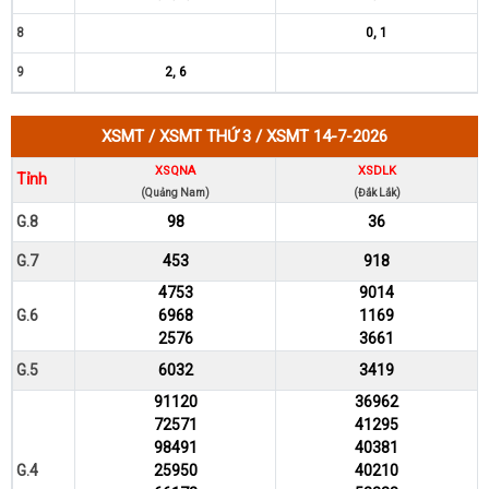
8
0, 1
9
2, 6
XSMT
/
XSMT THỨ 3
/
XSMT 14-7-2026
XSQNA
XSDLK
Tỉnh
(Quảng Nam)
(Đắk Lắk)
G.8
98
36
G.7
453
918
4753
9014
G.6
6968
1169
2576
3661
G.5
6032
3419
91120
36962
72571
41295
98491
40381
G.4
25950
40210