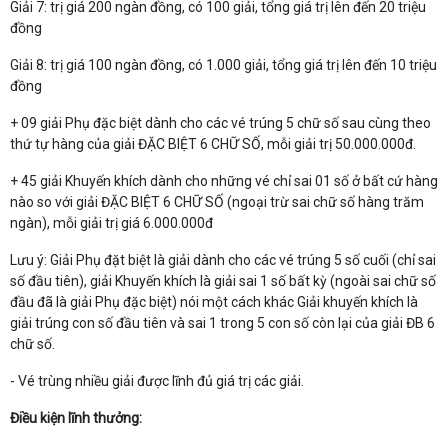
Giải 7: trị giá 200 ngàn đồng, có 100 giải, tổng giá trị lên đến 20 triệu
đồng
Giải 8: trị giá 100 ngàn đồng, có 1.000 giải, tổng giá trị lên đến 10 triệu
đồng
+ 09 giải Phụ đặc biệt dành cho các vé trúng 5 chữ số sau cùng theo
thứ tự hàng của giải ĐẶC BIỆT 6 CHỮ SỐ, mỗi giải trị 50.000.000đ.
+ 45 giải Khuyến khích dành cho những vé chỉ sai 01 số ở bất cứ hàng
nào so với giải ĐẶC BIỆT 6 CHỮ SỐ (ngoại trừ sai chữ số hàng trăm
ngàn), mỗi giải trị giá 6.000.000đ
Lưu ý: Giải Phụ đặt biệt là giải dành cho các vé trúng 5 số cuối (chỉ sai
số đầu tiên), giải Khuyến khích là giải sai 1 số bất kỳ (ngoài sai chữ số
đầu đã là giải Phụ đặc biệt) nói một cách khác Giải khuyến khích là
giải trúng con số đầu tiên và sai 1 trong 5 con số còn lại của giải ĐB 6
chữ số.
- Vé trùng nhiều giải được lĩnh đủ giá trị các giải.
Điều kiện lĩnh thưởng: