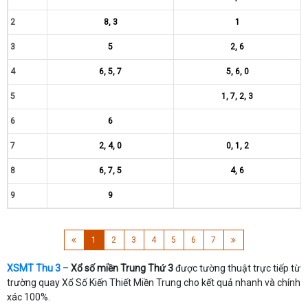
2
8, 3
1
3
5
2, 6
4
6, 5, 7
5, 6, 0
5
1, 7, 2, 3
6
6
7
2, 4, 0
0, 1, 2
8
6, 7, 5
4, 6
9
9
1
2
3
4
5
6
7
XSMT Thu 3
–
Xổ số miền Trung Thứ 3
được tường thuật trực tiếp từ
trường quay Xổ Số Kiến Thiết Miền Trung cho kết quả nhanh và chính
xác 100%.