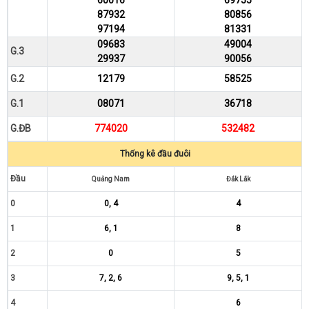
60016
69755
87932
80856
97194
81331
09683
49004
G.3
29937
90056
G.2
12179
58525
G.1
08071
36718
G.ĐB
774020
532482
Thống kê đầu đuôi
Đầu
Quảng Nam
Đắk Lắk
0
0, 4
4
1
6, 1
8
2
0
5
3
7, 2, 6
9, 5, 1
4
6