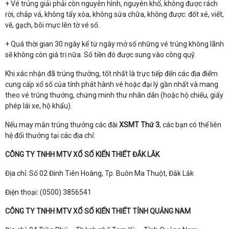
+ Vé trúng giải phải còn nguyên hình, nguyên khổ, không được rách
rời, chắp vá, không tẩy xóa, không sửa chữa, không được: đốt xé, viết,
vẽ, gạch, bôi mực lên tờ vé số.
+ Quá thời gian 30 ngày kể từ ngày mở số những vé trúng không lãnh
sẽ không còn giá trị nữa. Số tiền đó được sung vào công quỹ.
Khi xác nhận đã trúng thưởng, tốt nhất là trực tiếp đến các địa điểm
cung cấp xổ số của tỉnh phát hành vé hoặc đại lý gần nhất và mang
theo vé trúng thưởng, chứng minh thư nhân dân (hoặc hộ chiếu, giấy
phép lái xe, hộ khẩu).
Nếu may mắn trúng thưởng các đài
XSMT Thứ 3
, các bạn có thể liên
hệ đổi thưởng tại các địa chỉ:
CÔNG TY TNHH MTV XỔ SỐ KIẾN THIẾT ĐẮK LẮK
Địa chỉ: Số 02 Đinh Tiên Hoàng, Tp. Buôn Ma Thuột, Đắk Lắk
Điện thoại: (0500) 3856541
CÔNG TY TNHH MTV XỔ SỐ KIẾN THIẾT TỈNH QUẢNG NAM