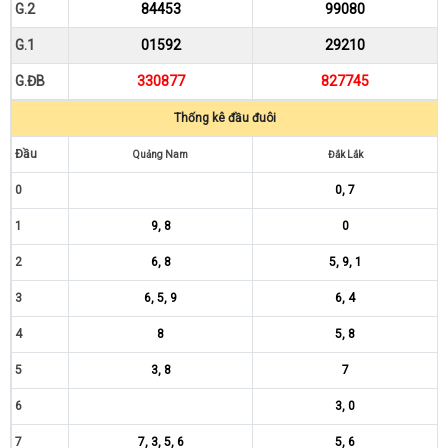
G.2
84453
99080
G.1
01592
29210
G.ĐB
330877
827745
Thống kê đầu đuôi
Đầu
Quảng Nam
Đắk Lắk
0
0, 7
1
9, 8
0
2
6, 8
5, 9, 1
3
6, 5, 9
6, 4
4
8
5, 8
5
3, 8
7
6
3, 0
7
7, 3, 5, 6
5, 6