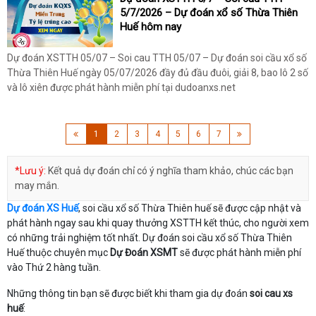
5/7/2026 – Dự đoán xổ số Thừa Thiên
Huế hôm nay
Dự đoán XSTTH 05/07 – Soi cau TTH 05/07 – Dự đoán soi cầu xổ số
Thừa Thiên Huế ngày 05/07/2026 đầy đủ đầu đuôi, giải 8, bao lô 2 số
và lô xiên được phát hành miễn phí tại dudoanxs.net
1
2
3
4
5
6
7
*Lưu ý:
Kết quả dự đoán chỉ có ý nghĩa tham khảo, chúc các bạn
may mắn.
Dự đoán XS Huế
, soi cầu xổ số Thừa Thiên huế sẽ được cập nhật và
phát hành ngay sau khi quay thưởng XSTTH kết thúc, cho người xem
có những trải nghiệm tốt nhất. Dự đoán soi cầu xổ số Thừa Thiên
Huế thuộc chuyên mục
Dự
Đoán XSMT
sẽ được phát hành miễn phí
vào Thứ 2 hàng tuần.
Những thông tin bạn sẽ được biết khi tham gia dự đoán
soi cau xs
huế
: