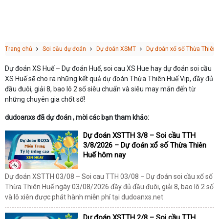
Trang chủ
Soi cầu dự đoán
Dự đoán XSMT
Dự đoán xổ số Thừa Thiên
Dự đoán XS Huế – Dự đoán Huế, soi cau XS Hue hay dự đoán soi cầu
XS Huế sẽ cho ra những kết quả dự đoán Thừa Thiên Huế Vip, đầy đủ
đầu đuôi, giải 8, bao lô 2 số siêu chuẩn và siêu may mắn đến từ
những chuyên gia chốt số!
dudoanxs đã dự đoán , mời các bạn tham khảo:
Dự đoán XSTTH 3/8 – Soi cầu TTH
3/8/2026 – Dự đoán xổ số Thừa Thiên
Huế hôm nay
Dự đoán XSTTH 03/08 – Soi cau TTH 03/08 – Dự đoán soi cầu xổ số
Thừa Thiên Huế ngày 03/08/2026 đầy đủ đầu đuôi, giải 8, bao lô 2 số
và lô xiên được phát hành miễn phí tại dudoanxs.net
Dự đoán XSTTH 2/8 – Soi cầu TTH