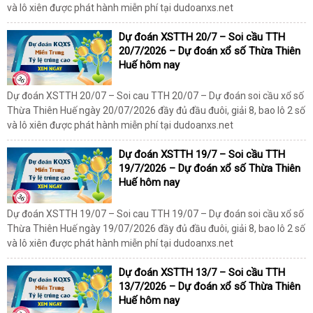
và lô xiên được phát hành miễn phí tại dudoanxs.net
Dự đoán XSTTH 20/7 – Soi cầu TTH
20/7/2026 – Dự đoán xổ số Thừa Thiên
Huế hôm nay
Dự đoán XSTTH 20/07 – Soi cau TTH 20/07 – Dự đoán soi cầu xổ số
Thừa Thiên Huế ngày 20/07/2026 đầy đủ đầu đuôi, giải 8, bao lô 2 số
và lô xiên được phát hành miễn phí tại dudoanxs.net
Dự đoán XSTTH 19/7 – Soi cầu TTH
19/7/2026 – Dự đoán xổ số Thừa Thiên
Huế hôm nay
Dự đoán XSTTH 19/07 – Soi cau TTH 19/07 – Dự đoán soi cầu xổ số
Thừa Thiên Huế ngày 19/07/2026 đầy đủ đầu đuôi, giải 8, bao lô 2 số
và lô xiên được phát hành miễn phí tại dudoanxs.net
Dự đoán XSTTH 13/7 – Soi cầu TTH
13/7/2026 – Dự đoán xổ số Thừa Thiên
Huế hôm nay