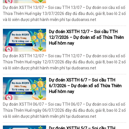
Dự đoán XSTTH 13/07 – Soi cau TTH 13/07 – Dự đoán soi cầu xổ số
Thừa Thiên Huế ngày 13/07/2026 đầy đủ đầu đuôi, giải 8, bao lô 2 số
và lô xiên được phát hành miễn phí tại dudoanxs.net
Dự đoán XSTTH 12/7 – Soi cầu TTH
12/7/2026 – Dự đoán xổ số Thừa Thiên
Huế hôm nay
Dự đoán XSTTH 12/07 – Soi cau TTH 12/07 – Dự đoán soi cầu xổ số
Thừa Thiên Huế ngày 12/07/2026 đầy đủ đầu đuôi, giải 8, bao lô 2 số
và lô xiên được phát hành miễn phí tại dudoanxs.net
Dự đoán XSTTH 6/7 – Soi cầu TTH
6/7/2026 – Dự đoán xổ số Thừa Thiên
Huế hôm nay
Dự đoán XSTTH 06/07 – Soi cau TTH 06/07 – Dự đoán soi cầu xổ số
Thừa Thiên Huế ngày 06/07/2026 đầy đủ đầu đuôi, giải 8, bao lô 2 số
và lô xiên được phát hành miễn phí tại dudoanxs.net
Dự đoán XSTTH 5/7 – Soi cầu TTH