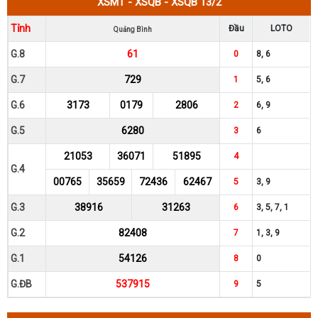
XSMT
-
XSQB
-
XSQB 13/2
Tỉnh
Đầu
LOTO
Quảng Bình
G.8
61
0
8, 6
G.7
729
1
5, 6
G.6
3173
0179
2806
2
6, 9
G.5
6280
3
6
21053
36071
51895
4
G.4
00765
35659
72436
62467
5
3, 9
G.3
38916
31263
6
3, 5, 7, 1
G.2
82408
7
1, 3, 9
G.1
54126
8
0
G.ĐB
537915
9
5