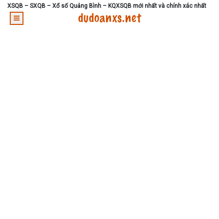
XSQB – SXQB – Xổ số Quảng Bình – KQXSQB mới nhất và chính xác nhất
dudoanxs.net