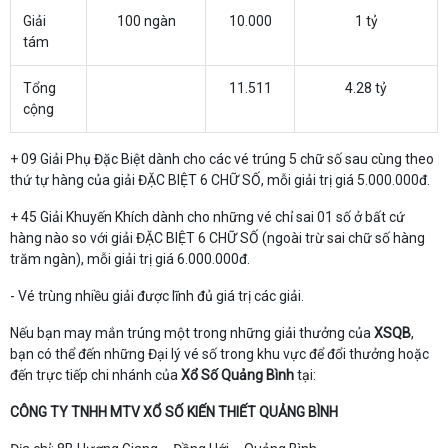
Giải
100 ngàn
10.000
1 tỷ
tám
Tổng
11.511
4.28 tỷ
cộng
+ 09 Giải Phụ Đặc Biệt dành cho các vé trúng 5 chữ số sau cùng theo
thứ tự hàng của giải ĐẶC BIỆT 6 CHỮ SỐ, mỗi giải trị giá 5.000.000đ.
+ 45 Giải Khuyến Khích dành cho những vé chỉ sai 01 số ở bất cứ
hàng nào so với giải ĐẶC BIỆT 6 CHỮ SỐ (ngoài trừ sai chữ số hàng
trăm ngàn), mỗi giải trị giá 6.000.000đ.
- Vé trùng nhiều giải được lĩnh đủ giá trị các giải.
Nếu bạn may mắn trúng một trong những giải thưởng của
XSQB
,
bạn có thể đến những Đại lý vé số trong khu vực để đổi thưởng hoặc
đến trực tiếp chi nhánh của
Xổ Số Quảng Bình
tại:
CÔNG TY TNHH MTV XỔ SỐ KIẾN THIẾT QUẢNG BÌNH