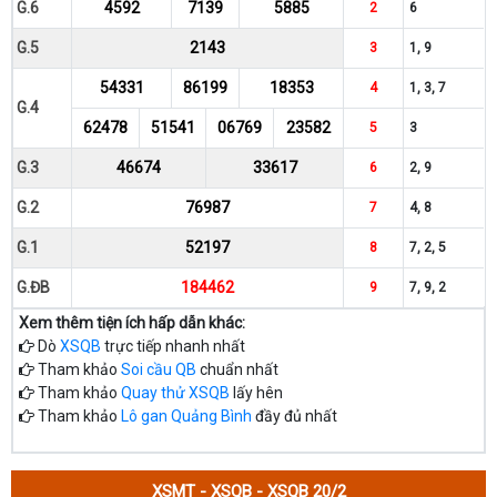
G.6
4592
7139
5885
2
6
G.5
2143
3
1, 9
54331
86199
18353
4
1, 3, 7
G.4
62478
51541
06769
23582
5
3
G.3
46674
33617
6
2, 9
G.2
76987
7
4, 8
G.1
52197
8
7, 2, 5
G.ĐB
184462
9
7, 9, 2
Xem thêm tiện ích hấp dẫn khác:
Dò
XSQB
trực tiếp nhanh nhất
Tham khảo
Soi cầu QB
chuẩn nhất
Tham khảo
Quay thử XSQB
lấy hên
Tham khảo
Lô gan Quảng Bình
đầy đủ nhất
XSMT
-
XSQB
-
XSQB 20/2