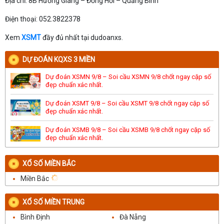
Địa chỉ: 8B Hương Giang – Đồng Hới – Quảng Bình
Điện thoại: 052.3822378
Xem
XSMT
đầy đủ nhất tại dudoanxs.
DỰ ĐOÁN KQXS 3 MIỀN
Dự đoán XSMN 9/8 – Soi cầu XSMN 9/8 chốt ngay cặp số
đẹp chuẩn xác nhất.
Dự đoán XSMT 9/8 – Soi cầu XSMT 9/8 chốt ngay cặp số
đẹp chuẩn xác nhất.
Dự đoán XSMB 9/8 – Soi cầu XSMB 9/8 chốt ngay cặp số
đẹp chuẩn xác nhất.
XỔ SỐ MIỀN BẮC
Miền Bắc
XỔ SỐ MIỀN TRUNG
Bình Định
Đà Nẵng