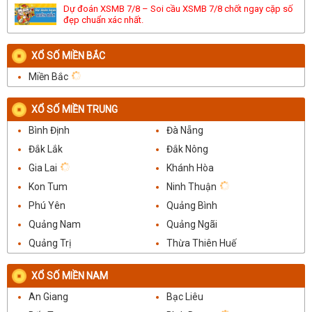
Dự đoán XSMB 7/8 – Soi cầu XSMB 7/8 chốt ngay cặp số
đẹp chuẩn xác nhất.
XỔ SỐ MIỀN BẮC
Miền Bắc
XỔ SỐ MIỀN TRUNG
Bình Định
Đà Nẵng
Đắk Lắk
Đắk Nông
Gia Lai
Khánh Hòa
Kon Tum
Ninh Thuận
Phú Yên
Quảng Bình
Quảng Nam
Quảng Ngãi
Quảng Trị
Thừa Thiên Huế
XỔ SỐ MIỀN NAM
An Giang
Bạc Liêu