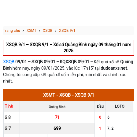
Trang chủ
XSMT
XSQB
XSQB 9/1
XSQB 9/1 – SXQB 9/1 – Xổ số Quảng Bình ngày 09 tháng 01 năm
2025
XSQB
09/01 – SXQB 09/01 – KQXSQB 09/01
– Kết quả xổ số
Quảng
Bình
hôm nay, ngày 09/01/2025, vào lúc 17h15’ tại
dudoanxs.net
.
Chúng tôi cung cấp kết quả xổ số miễn phí, mới nhất và chính xác
nhất.
XSMT
-
XSQB
-
XSQB 9/1
Tỉnh
Đầu
LOTO
Quảng Bình
G.8
71
0
6
G.7
699
1
7, 2