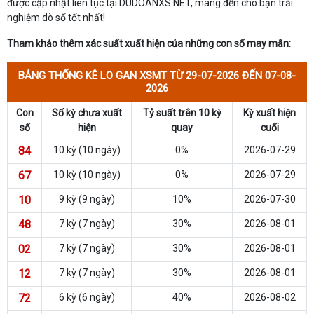
được cập nhật liên tục tại DUDOANXS.NET, mang đến cho bạn trải
nghiệm dò số tốt nhất!
Tham khảo thêm xác suất xuất hiện của những con số may mắn:
BẢNG THỐNG KÊ LO GAN XSMT TỪ 29-07-2026 ĐẾN 07-08-
2026
Con
Số kỳ chưa xuất
Tỷ suất trên 10 kỳ
Kỳ xuất hiện
số
hiện
quay
cuối
84
10 kỳ (10 ngày)
0%
2026-07-29
67
10 kỳ (10 ngày)
0%
2026-07-29
10
9 kỳ (9 ngày)
10%
2026-07-30
48
7 kỳ (7 ngày)
30%
2026-08-01
02
7 kỳ (7 ngày)
30%
2026-08-01
12
7 kỳ (7 ngày)
30%
2026-08-01
72
6 kỳ (6 ngày)
40%
2026-08-02