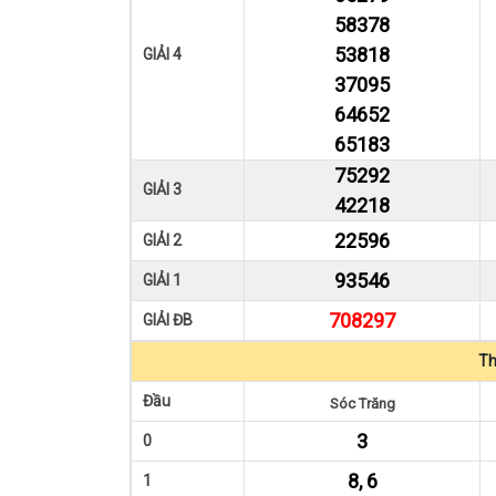
58378
53818
GIẢI 4
37095
64652
65183
75292
GIẢI 3
42218
22596
GIẢI 2
93546
GIẢI 1
708297
GIẢI ĐB
Th
Đầu
Sóc Trăng
3
0
8, 6
1