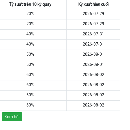
Tỷ suất trên 10 kỳ quay
Kỳ xuất hiện cuối
20%
2026-07-29
20%
2026-07-29
40%
2026-07-31
40%
2026-07-31
50%
2026-08-01
50%
2026-08-01
60%
2026-08-02
60%
2026-08-02
60%
2026-08-02
60%
2026-08-02
Xem hết