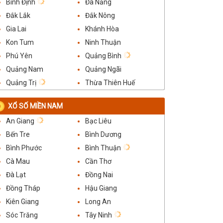
Bình Định
Đà Nẵng
Đắk Lắk
Đắk Nông
Gia Lai
Khánh Hòa
Kon Tum
Ninh Thuận
Phú Yên
Quảng Bình
Quảng Nam
Quảng Ngãi
Quảng Trị
Thừa Thiên Huế
XỔ SỐ MIỀN NAM
An Giang
Bạc Liêu
Bến Tre
Bình Dương
Bình Phước
Bình Thuận
Cà Mau
Cần Thơ
Đà Lạt
Đồng Nai
Đồng Tháp
Hậu Giang
Kiên Giang
Long An
Sóc Trăng
Tây Ninh