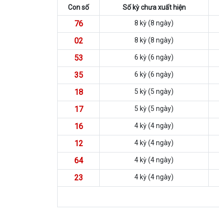
Con số
Số kỳ chưa xuất hiện
76
8 kỳ (8 ngày)
02
8 kỳ (8 ngày)
53
6 kỳ (6 ngày)
35
6 kỳ (6 ngày)
18
5 kỳ (5 ngày)
17
5 kỳ (5 ngày)
16
4 kỳ (4 ngày)
12
4 kỳ (4 ngày)
64
4 kỳ (4 ngày)
23
4 kỳ (4 ngày)