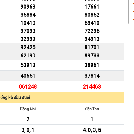
90963
17661
35884
80852
10410
53410
97093
72295
32999
94913
92425
81701
62190
89733
53913
38961
40651
37814
061248
214463
ống kê đầu đuôi
Đồng Nai
Cần Thơ
2
1
3, 0, 1
4, 0, 3, 5