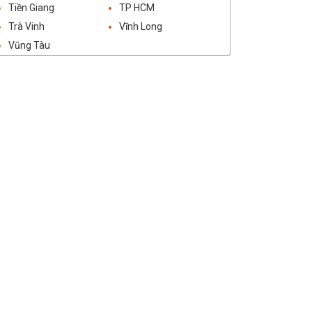
Tiền Giang
TP HCM
Trà Vinh
Vĩnh Long
Vũng Tàu