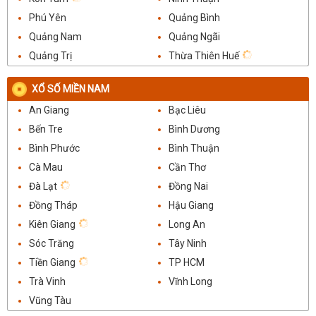
Phú Yên
Quảng Bình
Quảng Nam
Quảng Ngãi
Quảng Trị
Thừa Thiên Huế
XỔ SỐ MIỀN NAM
An Giang
Bạc Liêu
Bến Tre
Bình Dương
Bình Phước
Bình Thuận
Cà Mau
Cần Thơ
Đà Lạt
Đồng Nai
Đồng Tháp
Hậu Giang
Kiên Giang
Long An
Sóc Trăng
Tây Ninh
Tiền Giang
TP HCM
Trà Vinh
Vĩnh Long
Vũng Tàu