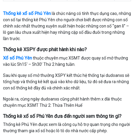
Thống kê xổ số Phú Yên
là chức năng có tính thực dụng cao, những
con số tại thống kê Phú Yên cho người chơi biết được những con số
chính xác nhất thường xuyên xuất hiện hoặc những con số “gan lì” –
lô gan lâu chưa xuất hiện hay những cặp số đầu đuôi trong những
lần trước.
Thống kê XSPY được phát hành khi nào?
Xổ số Phú Yên
thuộc chuyên mục XSMT được quay số mở thưởng
vào lúc 5h15' – 5h30’ Thứ 2 hàng tuần.
Sau khi quay số mở thưởng XSPY kết thúc hệ thống tại dudoanxs sẽ
tổng hợp và thống kê kết quả vào kho dữ liệu, từ đó sẽ đưa ra những
con số thống kê đầy đủ và chính xác nhất.
Ngoài ra, cùng ngày dudoanxs cũng phát hành thêm x đài thuộc
chuyên mục XSMT Thứ 2: Thừa Thiên Huế
Thống kê xổ số Phú Yên đưa đến người xem thông tin gì?
Thống kê Phú Yên được xem là công cụ hỗ trợ quan trọng cho người
thường tham gia xổ số hoặc lô tô do nhà nước cấp phép.