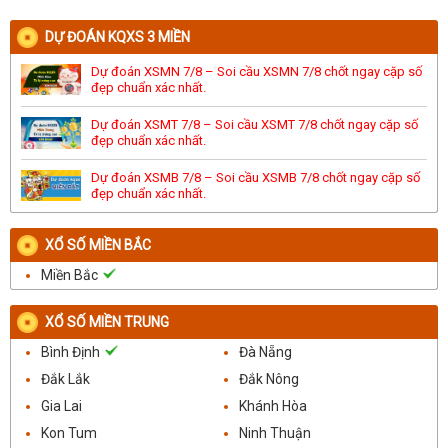
DỰ ĐOÁN KQXS 3 MIỀN
Dự đoán XSMN 7/8 – Soi cầu XSMN 7/8 chốt ngay cặp số
đẹp chuẩn xác nhất.
Dự đoán XSMT 7/8 – Soi cầu XSMT 7/8 chốt ngay cặp số
đẹp chuẩn xác nhất.
Dự đoán XSMB 7/8 – Soi cầu XSMB 7/8 chốt ngay cặp số
đẹp chuẩn xác nhất.
XỔ SỐ MIỀN BẮC
Miền Bắc
XỔ SỐ MIỀN TRUNG
Bình Định
Đà Nẵng
Đắk Lắk
Đắk Nông
Gia Lai
Khánh Hòa
Kon Tum
Ninh Thuận