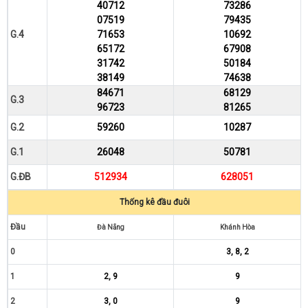
40712
73286
07519
79435
G.4
71653
10692
65172
67908
31742
50184
38149
74638
84671
68129
G.3
96723
81265
G.2
59260
10287
G.1
26048
50781
G.ĐB
512934
628051
Thống kê đầu đuôi
Đầu
Đà Nẵng
Khánh Hòa
0
3, 8, 2
1
2, 9
9
2
3, 0
9