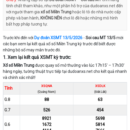
tính chất tham khảo, như một phần hỗ trợ của dudoanxs.net đến
với người tham gia
xổ số Miền Trung
hoặc lô tô do nhà nước cấp
phép và ban hành,
KHÔNG NÊN
chơi lô đề hoặc những mô hình
bất hợp pháp tương tự.
Trước khi đến với
Dự đoán XSMT 13/5/2026
-
Soi cau MT 13/5
mời
các bạn xem lại kết quả xổ số Miền Trung kỳ trước để biết được
những bộ số may mắn trước đó.
1. Xem lại kết quả XSMT kỳ trước:
Xổ số Miền Trung
được quay số mở thưởng vào lúc 17h15’ – 17h30’
hàng ngày, tường thuật trực tiếp tại dudoanxs.net cho kết quả nhanh
và chính xác nhất!
XSQNA
XSDLK
Tỉnh
(Quảng Nam)
(Đắk Lắk)
G.8
88
63
G.7
526
454
8921
5698
G.6
1672
5814