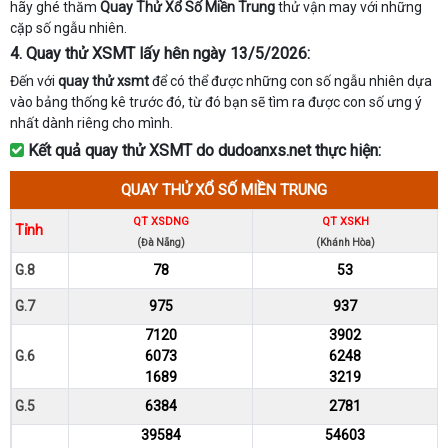
hãy ghé thăm
Quay Thử Xổ Số Miền Trung
thử vận may với những
cặp số ngẫu nhiên.
4. Quay thử XSMT lấy hên ngày 13/5/2026:
Đến với
quay thử xsmt
để có thể được những con số ngẫu nhiên dựa
vào bảng thống kê trước đó, từ đó bạn sẽ tìm ra được con số ưng ý
nhất dành riêng cho mình.
Kết quả quay thử XSMT do dudoanxs.net thực hiện:
QUAY THỬ XỔ SỐ MIỀN TRUNG
QT XSDNG
QT XSKH
Tỉnh
(Đà Nẵng)
(Khánh Hòa)
G.8
78
53
G.7
975
937
7120
3902
G.6
6073
6248
1689
3219
G.5
6384
2781
39584
54603