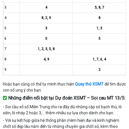
3
4
5, 8, 7
4
8, 2, 9
8
5
3
1, 3
6
0
5
7
1, 2, 3, 5, 8
8
4, 9
1, 7, 6, 4
9
2
Hoặc bạn cũng có thể tự mình thực hiện
Quay thử XSMT
để tìm được
con số ưng ý cho bạn.
Những điểm nổi bật tại
Dự đoán XSMT – Soi cau MT 13/5
:
- Soi cầu xổ số Miền Trung cho ra đầy đủ những cặp số bạch thủ, lô
xiên, lô nháy 2 hoặc 3,… thêm nhiều sự lựa chọn dành cho bạn.
- Với sự kết hợp giữa hệ thống phần mềm hiện đại và kinh nghiệm
chốt số đẹp lâu năm đến từ những chuyên gia chốt số, kèm theo