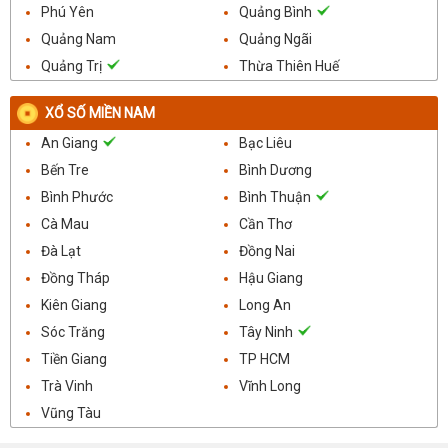
Phú Yên
Quảng Bình
Quảng Nam
Quảng Ngãi
Quảng Trị
Thừa Thiên Huế
XỔ SỐ MIỀN NAM
An Giang
Bạc Liêu
Bến Tre
Bình Dương
Bình Phước
Bình Thuận
Cà Mau
Cần Thơ
Đà Lạt
Đồng Nai
Đồng Tháp
Hậu Giang
Kiên Giang
Long An
Sóc Trăng
Tây Ninh
Tiền Giang
TP HCM
Trà Vinh
Vĩnh Long
Vũng Tàu