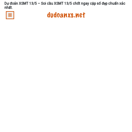
Dự đoán XSMT 13/5 – Soi cầu XSMT 13/5 chốt ngay cặp số đẹp chuẩn xác
nhất.
dudoanxs.net