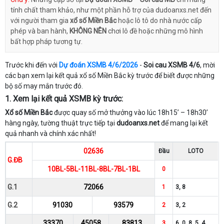
tính chất tham khảo, như một phần hỗ trợ của dudoanxs.net đến
với người tham gia
xổ số Miền Bắc
hoặc lô tô do nhà nước cấp
phép và ban hành,
KHÔNG NÊN
chơi lô đề hoặc những mô hình
bất hợp pháp tương tự.
Trước khi đến với
Dự đoán XSMB 4/6/2026
-
Soi cau XSMB 4/6
, mời
các bạn xem lại kết quả xổ số Miền Bắc kỳ trước để biết được những
bộ số may mắn trước đó.
1. Xem lại kết quả XSMB kỳ trước:
Xổ số Miền Bắc
được quay số mở thưởng vào lúc 18h15’ – 18h30’
hàng ngày, tường thuật trực tiếp tại
dudoanxs.net
để mang lại kết
quả nhanh và chính xác nhất!
02636
Đầu
LOTO
G.ĐB
10BL-5BL-11BL-8BL-7BL-1BL
0
G.1
72066
1
3, 8
G.2
91030
93579
2
3, 2
33370
45058
83813
3
6, 0, 8, 5, 4