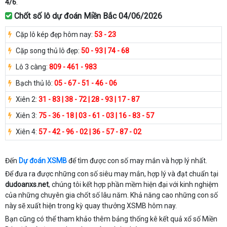
4/6
.
Chốt số lô dự đoán Miền Bắc 04/06/2026
Cặp lô kép đẹp hôm nay:
53 - 23
Cặp song thủ lô đẹp:
50 - 93 | 74 - 68
Lô 3 càng:
809 - 461 - 983
Bạch thủ lô:
05 - 67 - 51 - 46 - 06
Xiên 2:
31 - 83 | 38 - 72 | 28 - 93 | 17 - 87
Xiên 3:
75 - 36 - 18 | 03 - 61 - 03 | 16 - 83 - 57
Xiên 4:
57 - 42 - 96 - 02 | 36 - 57 - 87 - 02
Đến
Dự đoán XSMB
để tìm được con số may mắn và hợp lý nhất.
Để đưa ra được những con số siêu may mắn, hợp lý và đạt chuẩn tại
dudoanxs.net
, chúng tôi kết hợp phần mềm hiện đại với kinh nghiệm
của những chuyên gia chốt số lâu năm. Khả năng cao những con số
này sẽ xuất hiện trong kỳ quay thưởng XSMB hôm nay.
Bạn cũng có thể tham khảo thêm bảng thống kê kết quả xổ số Miền