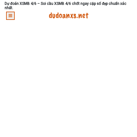
Dự đoán XSMB 4/6 – Soi cầu XSMB 4/6 chốt ngay cặp số đẹp chuẩn xác
nhất.
dudoanxs.net