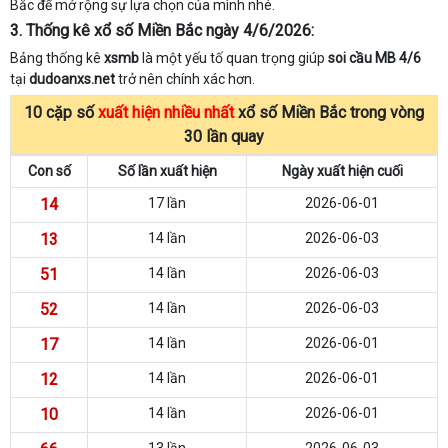
Bắc để mở rộng sự lựa chọn của mình nhé.
3. Thống kê xổ số Miền Bắc ngày 4/6/2026:
Bảng thống kê
xsmb
là một yếu tố quan trọng giúp
soi cầu MB 4/6
tại
dudoanxs.net
trở nên chính xác hơn.
10 cặp số
xuất hiện nhiều nhất
xổ số Miền Bắc trong vòng
30 lần quay
Con số
Số lần xuất hiện
Ngày xuất hiện cuối
14
17 lần
2026-06-01
13
14 lần
2026-06-03
51
14 lần
2026-06-03
52
14 lần
2026-06-03
17
14 lần
2026-06-01
12
14 lần
2026-06-01
10
14 lần
2026-06-01