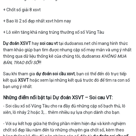
+ Chốt số giải 8 xsvt
+ Bao lô 2 số đẹp nhất xsvt hôm nay
+ Lô xiên tăng khả năng trúng thưởng xổ số Vũng Tàu
Dự đoán XSVT
hay
soi cau vt
tại dudoanxs.net chỉ mang hình thức
tham khảo giúp bạn tìm được nhưng cặp số may mắn và ưng ý nhất
thông qua dữ liệu thống kê của chúng tôi, dudoanxs
KHÔNG MUA
BÁN
,
TRAO ĐỔI SỐ
!!!
Sau khi tham gia
dự đoán soi cầu xsvt
, bạn có thể đến dò trực tiếp
kết quả
XSVT
hoặc xem lại những kết quả trước đó để tìm ra con số
bạn ưng ý nhất.
Những điểm nổi bật tại Dự đoán XSVT – Soi cau VT:
- Soi cầu xổ số Vũng Tàu cho ra đầy đủ những cặp số bạch thủ, lô
xiên, lô nháy 2 hoặc 3,… thêm nhiều sự lựa chọn dành cho bạn.
- Với sự kết hợp giữa hệ thống phần mềm hiện đại và kinh nghiệm
chốt số đẹp lâu năm đến từ những chuyên gia chốt số, kèm theo