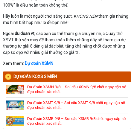
100%” là điều hoàn toàn không thể.
Hãy luôn là một người chơi sáng suốt,
KHÔNG NÊN
tham gia những
mô hình bất hợp như lô đề bạn nhé!
Ngoài
du doan vt
, các bạn có thể tham gia chuyên mục Quay thử
XSVT thử vận may để tham khảo thêm những dãy số tham gia dự
thưởng từ giải 8 đến giải đặc biệt, tăng khả năng chốt được những
cặp số đẹp với nhiều giải thưởng có giá trị.
Xem thêm:
Dự đoán XSMN
DỰ ĐOÁN KQXS 3 MIỀN
Dự đoán XSMN 9/8 – Soi cầu XSMN 9/8 chốt ngay cặp số
đẹp chuẩn xác nhất.
Dự đoán XSMT 9/8 – Soi cầu XSMT 9/8 chốt ngay cặp số
đẹp chuẩn xác nhất.
Dự đoán XSMB 9/8 – Soi cầu XSMB 9/8 chốt ngay cặp số
đẹp chuẩn xác nhất.