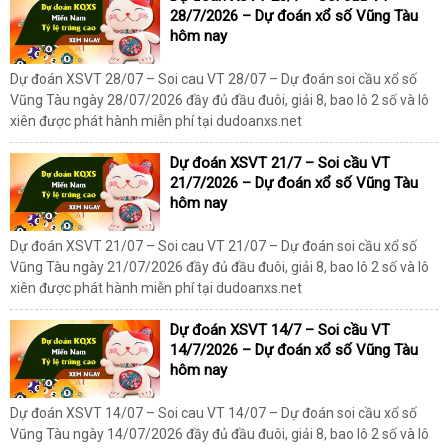
28/7/2026 – Dự đoán xổ số Vũng Tàu
hôm nay
Dự đoán XSVT 28/07 – Soi cau VT 28/07 – Dự đoán soi cầu xổ số
Vũng Tàu ngày 28/07/2026 đầy đủ đầu đuôi, giải 8, bao lô 2 số và lô
xiên được phát hành miễn phí tại dudoanxs.net
Dự đoán XSVT 21/7 – Soi cầu VT
21/7/2026 – Dự đoán xổ số Vũng Tàu
hôm nay
Dự đoán XSVT 21/07 – Soi cau VT 21/07 – Dự đoán soi cầu xổ số
Vũng Tàu ngày 21/07/2026 đầy đủ đầu đuôi, giải 8, bao lô 2 số và lô
xiên được phát hành miễn phí tại dudoanxs.net
Dự đoán XSVT 14/7 – Soi cầu VT
14/7/2026 – Dự đoán xổ số Vũng Tàu
hôm nay
Dự đoán XSVT 14/07 – Soi cau VT 14/07 – Dự đoán soi cầu xổ số
Vũng Tàu ngày 14/07/2026 đầy đủ đầu đuôi, giải 8, bao lô 2 số và lô