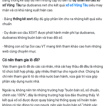
bảng thống kê đầy đủ nên những cặp số đến từ
dự đoán soi cầu xổ
số Vũng Tàu
tại dudoanxs.net cho kết quả
xổ số Vũng Tàu
siêu may
mắn và có khả năng xuất hiện cao.
- Bảng
thống kê xsvt
đầy đủ góp phần lớn cho ra những kết quả siêu
chuẩn.
- Dự đoán soi cầu XSVT được phát hành miễn phí tại dudoanxs,
dudoanxs không buôn bán và trao đổi số.
- Những con số tại Soi cau VT mang tính tham khảo cao hơn những
web cùng chuyên mục.
Có nên tham gia lô đề?
Việc tham gia lô đề do các cá nhân, nhà cái hay thầu đề đều là những
tổ chức bất hợp pháp, gây nhiều thiệt hại cho người chơi. Chúng ta
chỉ nên tham gia lô tô do nhà nước ban hành, vừa giải trí vừa góp
phần xây dựng nước nhà.
Ngoài ra, không nên tin những trường hợp “buôn bán số, số chuẩn,
chính xác 100%”, đây là những trường hợp lừa đảo thường thấy. Vì
kết quả xổ số được được quay bằng hệ thống quay số hoàn toàn
không có tác động từ con người, nên việc buôn bán số “chính xác