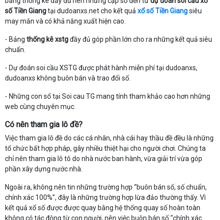
bảng thống kê đầy đủ nên những cặp số đến từ
dự đoán soi cầu xổ
số Tiền Giang
tại dudoanxs.net cho kết quả
xổ số Tiền Giang
siêu
may mắn và có khả năng xuất hiện cao.
- Bảng
thống kê xstg
đầy đủ góp phần lớn cho ra những kết quả siêu
chuẩn.
- Dự đoán soi cầu XSTG được phát hành miễn phí tại dudoanxs,
dudoanxs không buôn bán và trao đổi số.
- Những con số tại Soi cau TG mang tính tham khảo cao hơn những
web cùng chuyên mục.
Có nên tham gia lô đề?
Việc tham gia lô đề do các cá nhân, nhà cái hay thầu đề đều là những
tổ chức bất hợp pháp, gây nhiều thiệt hại cho người chơi. Chúng ta
chỉ nên tham gia lô tô do nhà nước ban hành, vừa giải trí vừa góp
phần xây dựng nước nhà.
Ngoài ra, không nên tin những trường hợp “buôn bán số, số chuẩn,
chính xác 100%”, đây là những trường hợp lừa đảo thường thấy. Vì
kết quả xổ số được được quay bằng hệ thống quay số hoàn toàn
không có tác động từ con người, nên việc buôn bán số “chính xác