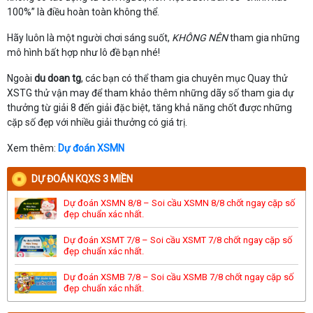
100%” là điều hoàn toàn không thể.
Hãy luôn là một người chơi sáng suốt,
KHÔNG NÊN
tham gia những
mô hình bất hợp như lô đề bạn nhé!
Ngoài
du doan tg
, các bạn có thể tham gia chuyên mục Quay thử
XSTG thử vận may để tham khảo thêm những dãy số tham gia dự
thưởng từ giải 8 đến giải đặc biệt, tăng khả năng chốt được những
cặp số đẹp với nhiều giải thưởng có giá trị.
Xem thêm:
Dự đoán XSMN
DỰ ĐOÁN KQXS 3 MIỀN
Dự đoán XSMN 8/8 – Soi cầu XSMN 8/8 chốt ngay cặp số
đẹp chuẩn xác nhất.
Dự đoán XSMT 7/8 – Soi cầu XSMT 7/8 chốt ngay cặp số
đẹp chuẩn xác nhất.
Dự đoán XSMB 7/8 – Soi cầu XSMB 7/8 chốt ngay cặp số
đẹp chuẩn xác nhất.