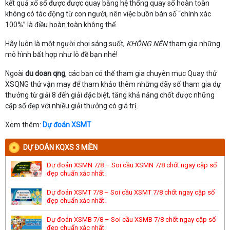
kết quả xổ số được được quay bằng hệ thống quay số hoàn toàn
không có tác động từ con người, nên việc buôn bán số “chính xác
100%” là điều hoàn toàn không thể.
Hãy luôn là một người chơi sáng suốt,
KHÔNG NÊN
tham gia những
mô hình bất hợp như lô đề bạn nhé!
Ngoài
du doan qng
, các bạn có thể tham gia chuyên mục Quay thử
XSQNG thử vận may để tham khảo thêm những dãy số tham gia dự
thưởng từ giải 8 đến giải đặc biệt, tăng khả năng chốt được những
cặp số đẹp với nhiều giải thưởng có giá trị.
Xem thêm:
Dự đoán XSMT
DỰ ĐOÁN KQXS 3 MIỀN
Dự đoán XSMN 7/8 – Soi cầu XSMN 7/8 chốt ngay cặp số
đẹp chuẩn xác nhất.
Dự đoán XSMT 7/8 – Soi cầu XSMT 7/8 chốt ngay cặp số
đẹp chuẩn xác nhất.
Dự đoán XSMB 7/8 – Soi cầu XSMB 7/8 chốt ngay cặp số
đẹp chuẩn xác nhất.