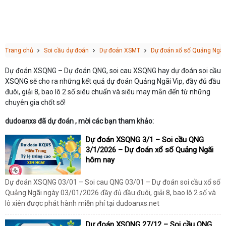
Trang chủ
Soi cầu dự đoán
Dự đoán XSMT
Dự đoán xổ số Quảng Ngãi
Dự đoán XSQNG – Dự đoán QNG, soi cau XSQNG hay dự đoán soi cầu
XSQNG sẽ cho ra những kết quả dự đoán Quảng Ngãi Vip, đầy đủ đầu
đuôi, giải 8, bao lô 2 số siêu chuẩn và siêu may mắn đến từ những
chuyên gia chốt số!
dudoanxs đã dự đoán , mời các bạn tham khảo:
Dự đoán XSQNG 3/1 – Soi cầu QNG
3/1/2026 – Dự đoán xổ số Quảng Ngãi
hôm nay
Dự đoán XSQNG 03/01 – Soi cau QNG 03/01 – Dự đoán soi cầu xổ số
Quảng Ngãi ngày 03/01/2026 đầy đủ đầu đuôi, giải 8, bao lô 2 số và
lô xiên được phát hành miễn phí tại dudoanxs.net
Dự đoán XSQNG 27/12 – Soi cầu QNG