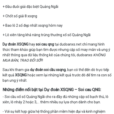
+ Đầu đuôi giải đặc biệt Quảng Ngãi
+ Chốt số giải 8 xsqng
+ Bao lô 2 số đẹp nhất xsqng hôm nay
+ Lô xiên tăng khả năng trúng thưởng xổ số Quảng Ngãi
Dự đoán XSQNG
hay
soi cau qng
tại dudoanxs.net chỉ mang hình
thức tham khảo giúp bạn tìm được nhưng cặp số may mắn và ưng ý
nhất thông qua dữ liệu thống kê của chúng tôi, dudoanxs
KHÔNG
MUA BÁN
,
TRAO ĐỔI SỐ
!!!
Sau khi tham gia
dự đoán soi cầu xsqng
, bạn có thể đến dò trực tiếp
kết quả
XSQNG
hoặc xem lại những kết quả trước đó để tìm ra con số
bạn ưng ý nhất.
Những điểm nổi bật tại Dự đoán XSQNG – Soi cau QNG:
- Soi cầu xổ số Quảng Ngãi cho ra đầy đủ những cặp số bạch thủ, lô
xiên, lô nháy 2 hoặc 3,… thêm nhiều sự lựa chọn dành cho bạn.
- Với sự kết hợp giữa hệ thống phần mềm hiện đại và kinh nghiệm