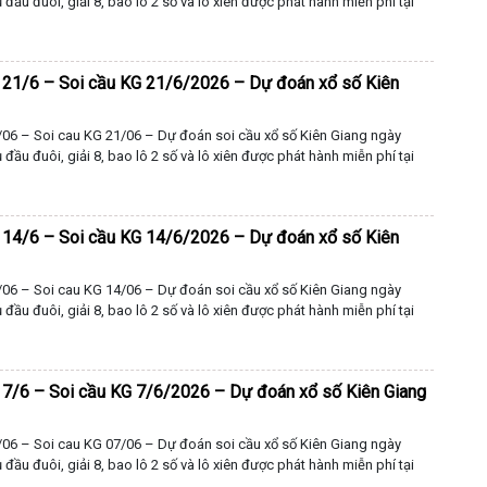
đầu đuôi, giải 8, bao lô 2 số và lô xiên được phát hành miễn phí tại
21/6 – Soi cầu KG 21/6/2026 – Dự đoán xổ số Kiên
6 – Soi cau KG 21/06 – Dự đoán soi cầu xổ số Kiên Giang ngày
đầu đuôi, giải 8, bao lô 2 số và lô xiên được phát hành miễn phí tại
14/6 – Soi cầu KG 14/6/2026 – Dự đoán xổ số Kiên
6 – Soi cau KG 14/06 – Dự đoán soi cầu xổ số Kiên Giang ngày
đầu đuôi, giải 8, bao lô 2 số và lô xiên được phát hành miễn phí tại
7/6 – Soi cầu KG 7/6/2026 – Dự đoán xổ số Kiên Giang
6 – Soi cau KG 07/06 – Dự đoán soi cầu xổ số Kiên Giang ngày
đầu đuôi, giải 8, bao lô 2 số và lô xiên được phát hành miễn phí tại