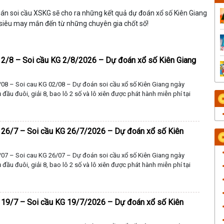
n soi cầu XSKG sẽ cho ra những kết quả dự đoán xổ số Kiên Giang
và siêu may mắn đến từ những chuyên gia chốt số!
2/8 – Soi cầu KG 2/8/2026 – Dự đoán xổ số Kiên Giang
8 – Soi cau KG 02/08 – Dự đoán soi cầu xổ số Kiên Giang ngày
đầu đuôi, giải 8, bao lô 2 số và lô xiên được phát hành miễn phí tại
26/7 – Soi cầu KG 26/7/2026 – Dự đoán xổ số Kiên
7 – Soi cau KG 26/07 – Dự đoán soi cầu xổ số Kiên Giang ngày
đầu đuôi, giải 8, bao lô 2 số và lô xiên được phát hành miễn phí tại
19/7 – Soi cầu KG 19/7/2026 – Dự đoán xổ số Kiên