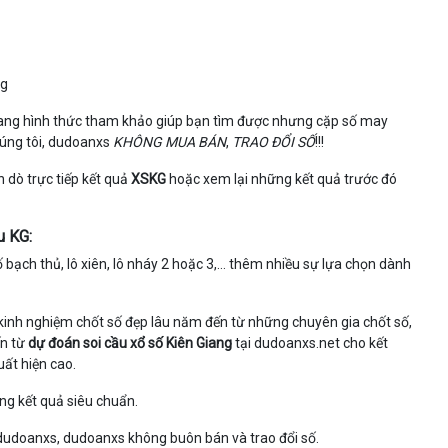
ng
ang hình thức tham khảo giúp bạn tìm được nhưng cặp số may
húng tôi, dudoanxs
KHÔNG MUA BÁN
,
TRAO ĐỔI SỐ
!!!
n dò trực tiếp kết quả
XSKG
hoặc xem lại những kết quả trước đó
u KG:
 bạch thủ, lô xiên, lô nháy 2 hoặc 3,… thêm nhiều sự lựa chọn dành
 kinh nghiệm chốt số đẹp lâu năm đến từ những chuyên gia chốt số,
ến từ
dự đoán soi cầu xổ số Kiên Giang
tại dudoanxs.net cho kết
ất hiện cao.
ng kết quả siêu chuẩn.
 dudoanxs, dudoanxs không buôn bán và trao đổi số.