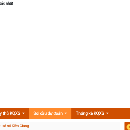
xác nhất
y thử KQXS
Soi cầu dự đoán
Thống kê KQXS
n xổ số Kiên Giang