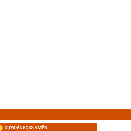
DỰ ĐOÁN KQXS 3 MIỀN