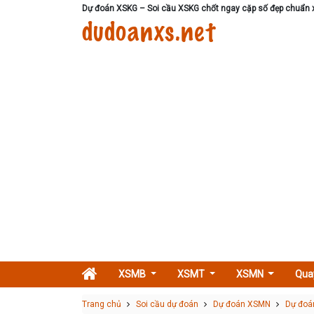
Dự đoán XSKG – Soi cầu XSKG chốt ngay cặp số đẹp chuẩn 
dudoanxs.net
XSMB
XSMT
XSMN
Qua
Trang chủ
Soi cầu dự đoán
Dự đoán XSMN
Dự đoá