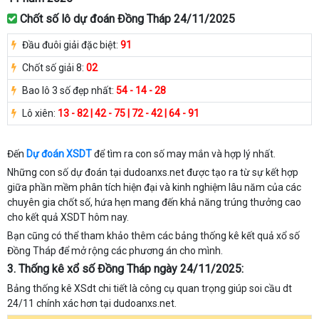
Chốt số lô dự đoán Đồng Tháp 24/11/2025
Đầu đuôi giải đặc biệt:
91
Chốt số giải 8:
02
Bao lô 3 số đẹp nhất:
54 - 14 - 28
Lô xiên:
13 - 82 | 42 - 75 | 72 - 42 | 64 - 91
Đến
Dự đoán XSDT
để tìm ra con số may mắn và hợp lý nhất.
Những con số dự đoán tại dudoanxs.net được tạo ra từ sự kết hợp
giữa phần mềm phân tích hiện đại và kinh nghiệm lâu năm của các
chuyên gia chốt số, hứa hẹn mang đến khả năng trúng thưởng cao
cho kết quả XSDT hôm nay.
Bạn cũng có thể tham khảo thêm các bảng thống kê kết quả xổ số
Đồng Tháp để mở rộng các phương án cho mình.
3. Thống kê xổ số Đồng Tháp ngày 24/11/2025:
Bảng thống kê XSdt chi tiết là công cụ quan trọng giúp soi cầu dt
24/11 chính xác hơn tại dudoanxs.net.