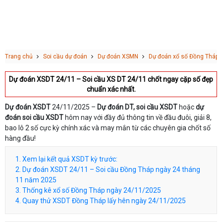
Trang chủ
Soi cầu dự đoán
Dự đoán XSMN
Dự đoán xổ số Đồng Tháp
Dự đoán XSDT 24/11 – Soi cầu XS DT 24/11 chốt ngay cặp số đẹp
chuẩn xác nhất.
Dự đoán XSDT
24/11/2025 –
Dự đoán DT, soi cầu XSDT
hoặc
dự
đoán soi cầu XSDT
hôm nay với đầy đủ thông tin về đầu đuôi, giải 8,
bao lô 2 số cực kỳ chính xác và may mắn từ các chuyên gia chốt số
hàng đầu!
1. Xem lại kết quả XSDT kỳ trước:
2. Dự đoán XSDT 24/11 – Soi cầu Đồng Tháp ngày 24 tháng
11 năm 2025
3. Thống kê xổ số Đồng Tháp ngày 24/11/2025
4. Quay thử XSDT Đồng Tháp lấy hên ngày 24/11/2025