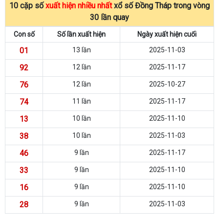
10 cặp số
xuất hiện nhiều nhất
xổ số Đồng Tháp trong vòng
30 lần quay
Con số
Số lần xuất hiện
Ngày xuất hiện cuối
01
13 lần
2025-11-03
92
12 lần
2025-11-17
76
12 lần
2025-10-27
74
11 lần
2025-11-17
13
10 lần
2025-11-10
38
10 lần
2025-11-03
46
9 lần
2025-11-17
33
9 lần
2025-11-10
16
9 lần
2025-11-10
28
9 lần
2025-11-03