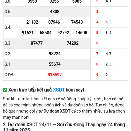
G.6
3558
8256
5985
2
4, 1
G.5
4808
3
21182
07946
74543
4
6, 3
G.4
91621
58504
92792
14608
5
8, 6
G.3
87477
74202
6
G.2
98724
7
4, 7
G.1
55674
8
2, 5
G.ĐB
318592
9
2
Xem trực tiếp kết quả
XSDT
hôm nay!
Sau khi xem lại bảng kết quả xổ số Đồng Tháp kỳ trước, bạn có thể
đã có cho mình những phân tích và dự đoán sơ bộ. Tuy nhiên, đừng
bỏ qua những gợi ý từ
Dự đoán XSDT
để có thêm nhiều sự lựa chọn
may mắn hơn!
2. Dự đoán XSDT 24/11 – Soi cầu Đồng Tháp ngày 24 tháng
11 năm 2025